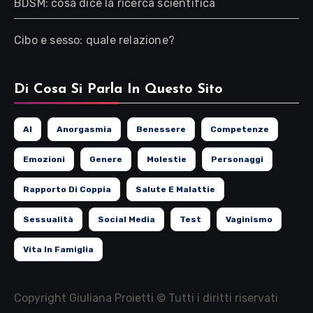
BDSM: cosa dice la ricerca scientifica
Cibo e sesso: quale relazione?
Di Cosa Si Parla In Questo Sito
AI
Anorgasmia
Benessere
Competenze
Emozioni
Genere
Molestie
Personaggi
Rapporto Di Coppia
Salute E Malattie
Sessualità
Social Media
Test
Vaginismo
Vita In Famiglia
Copyright Giuliana Proietti © Tutti i diritti riservati