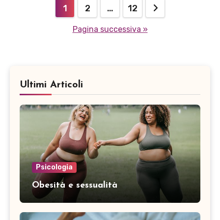
Paginazione
1
2
…
12
degli
Pagina successiva »
articoli
Ultimi Articoli
Psicologia
Obesità e sessualità