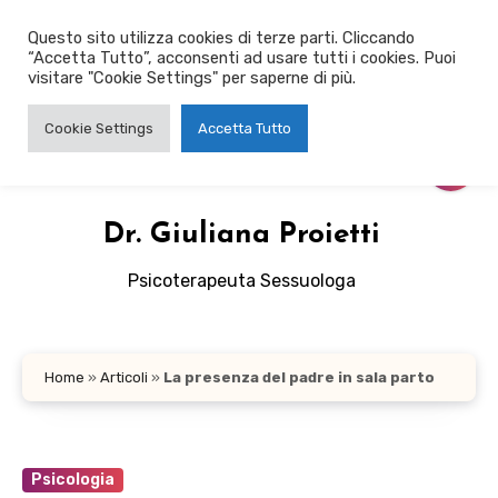
Salta
Questo sito utilizza cookies di terze parti. Cliccando
al
“Accetta Tutto”, acconsenti ad usare tutti i cookies. Puoi
contenuto
visitare "Cookie Settings" per saperne di più.
Cookie Settings
Accetta Tutto
Dr. Giuliana Proietti
Psicoterapeuta Sessuologa
Home
»
Articoli
»
La presenza del padre in sala parto
Psicologia