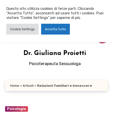
Salta
Questo sito utilizza cookies di terze parti. Cliccando
al
“Accetta Tutto”, acconsenti ad usare tutti i cookies. Puoi
contenuto
visitare "Cookie Settings" per saperne di più.
Cookie Settings
Accetta Tutto
Dr. Giuliana Proietti
Psicoterapeuta Sessuologa
Home
»
Articoli
»
Relazioni familiari e benessere
Psicologia