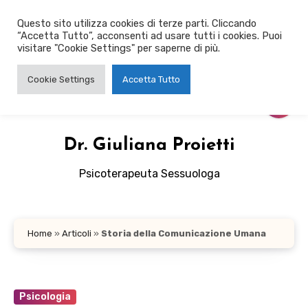
Salta
Questo sito utilizza cookies di terze parti. Cliccando
al
“Accetta Tutto”, acconsenti ad usare tutti i cookies. Puoi
contenuto
visitare "Cookie Settings" per saperne di più.
Cookie Settings
Accetta Tutto
Dr. Giuliana Proietti
Psicoterapeuta Sessuologa
Home
»
Articoli
»
Storia della Comunicazione Umana
Psicologia