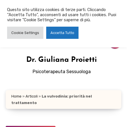
Salta
Questo sito utilizza cookies di terze parti. Cliccando
al
“Accetta Tutto”, acconsenti ad usare tutti i cookies. Puoi
contenuto
visitare "Cookie Settings" per saperne di più.
Cookie Settings
Accetta Tutto
Dr. Giuliana Proietti
Psicoterapeuta Sessuologa
Home
»
Articoli
»
La vulvodinia: priorità nel
trattamento