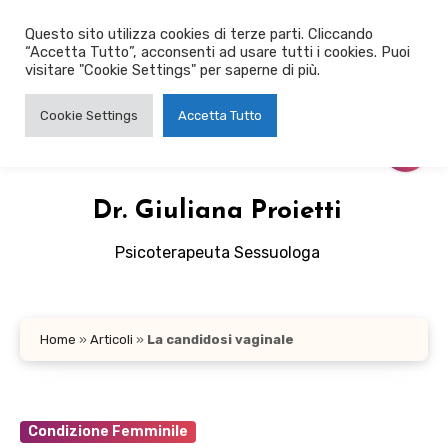
Salta
Questo sito utilizza cookies di terze parti. Cliccando
al
“Accetta Tutto”, acconsenti ad usare tutti i cookies. Puoi
contenuto
visitare "Cookie Settings" per saperne di più.
Cookie Settings
Accetta Tutto
Dr. Giuliana Proietti
Psicoterapeuta Sessuologa
Home
»
Articoli
»
La candidosi vaginale
Condizione Femminile