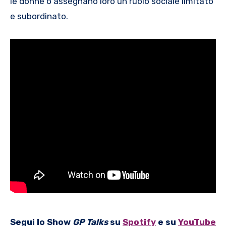
le donne o assegnano loro un ruolo sociale limitato
e subordinato.
Segui lo Show
GP Talks
su
Spotify
e su
YouTube