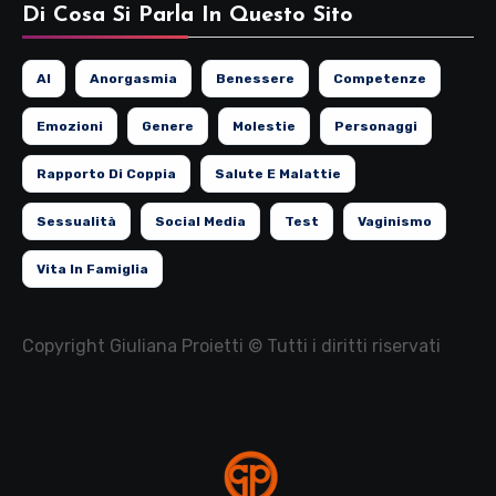
Di Cosa Si Parla In Questo Sito
AI
Anorgasmia
Benessere
Competenze
Emozioni
Genere
Molestie
Personaggi
Rapporto Di Coppia
Salute E Malattie
Sessualità
Social Media
Test
Vaginismo
Vita In Famiglia
Copyright Giuliana Proietti © Tutti i diritti riservati