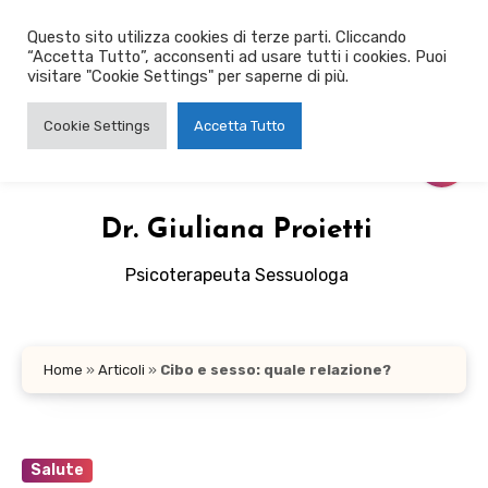
Salta
Questo sito utilizza cookies di terze parti. Cliccando
al
“Accetta Tutto”, acconsenti ad usare tutti i cookies. Puoi
contenuto
visitare "Cookie Settings" per saperne di più.
Cookie Settings
Accetta Tutto
Dr. Giuliana Proietti
Psicoterapeuta Sessuologa
Home
»
Articoli
»
Cibo e sesso: quale relazione?
Salute