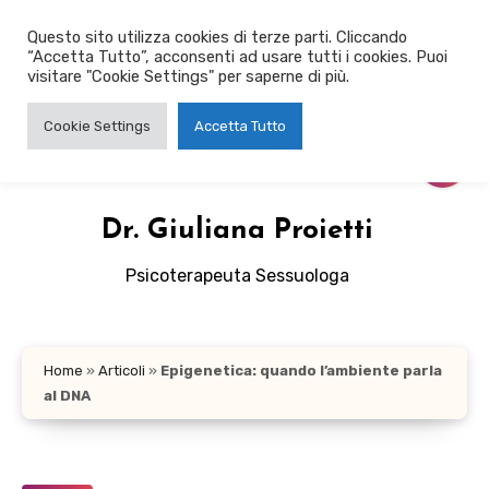
Salta
Questo sito utilizza cookies di terze parti. Cliccando
al
“Accetta Tutto”, acconsenti ad usare tutti i cookies. Puoi
contenuto
visitare "Cookie Settings" per saperne di più.
Cookie Settings
Accetta Tutto
Dr. Giuliana Proietti
Psicoterapeuta Sessuologa
Home
»
Articoli
»
Epigenetica: quando l’ambiente parla
al DNA