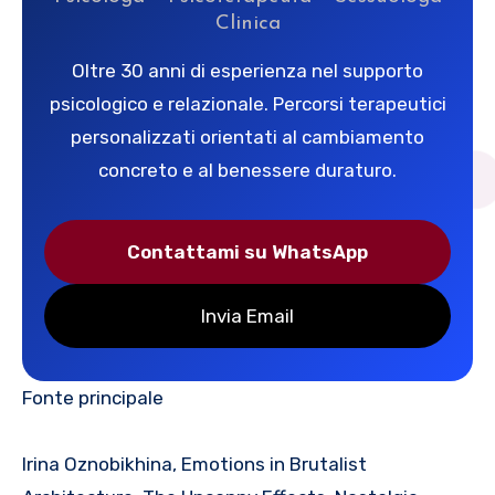
Clinica
Oltre 30 anni di esperienza nel supporto
psicologico e relazionale. Percorsi terapeutici
personalizzati orientati al cambiamento
concreto e al benessere duraturo.
Contattami su WhatsApp
Invia Email
Fonte principale
Irina Oznobikhina,
Emotions in Brutalist