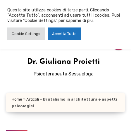
Salta
Questo sito utilizza cookies di terze parti. Cliccando
al
“Accetta Tutto”, acconsenti ad usare tutti i cookies. Puoi
contenuto
visitare "Cookie Settings" per saperne di più.
Cookie Settings
Accetta Tutto
Dr. Giuliana Proietti
Psicoterapeuta Sessuologa
Home
»
Articoli
»
Brutalismo in architettura e aspetti
psicologici