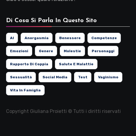
Di Cosa Si Parla In Questo Sito
AI
Anorgasmia
Benessere
Competenze
Emozioni
Genere
Molestie
Personaggi
Rapporto Di Coppia
Salute E Malattie
Sessualità
Social Media
Test
Vaginismo
Vita In Famiglia
Copyright Giuliana Proietti © Tutti i diritti riservati