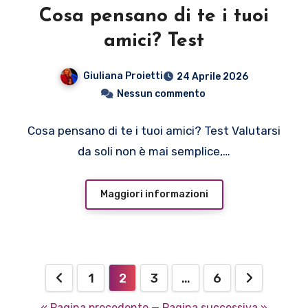
Cosa pensano di te i tuoi
amici? Test
Giuliana Proietti
24 Aprile 2026
Nessun commento
Cosa pensano di te i tuoi amici? Test Valutarsi
da soli non è mai semplice,…
Maggiori informazioni
Paginazione
1
2
3
…
6
degli
« Pagina precedente
—
Pagina successiva »