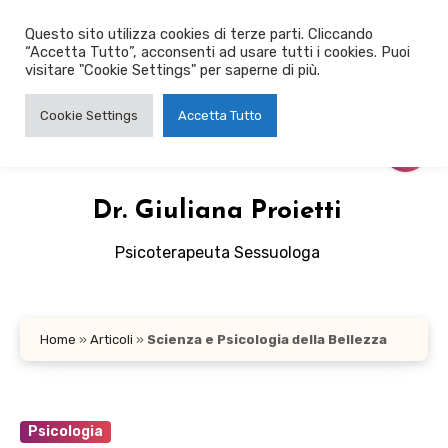
Salta
Questo sito utilizza cookies di terze parti. Cliccando
al
“Accetta Tutto”, acconsenti ad usare tutti i cookies. Puoi
contenuto
visitare "Cookie Settings" per saperne di più.
Cookie Settings
Accetta Tutto
Dr. Giuliana Proietti
Psicoterapeuta Sessuologa
Home
»
Articoli
»
Scienza e Psicologia della Bellezza
Psicologia