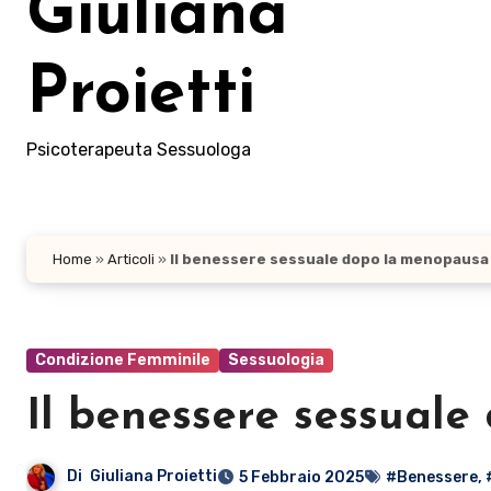
Giuliana
Proietti
Psicoterapeuta Sessuologa
Home
»
Articoli
»
Il benessere sessuale dopo la menopausa
Condizione Femminile
Sessuologia
Il benessere sessual
Di
Giuliana Proietti
5 Febbraio 2025
#Benessere
,