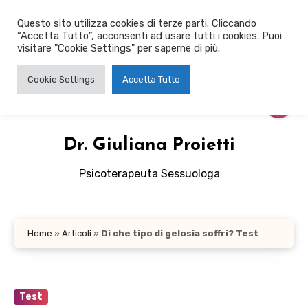
Salta
Questo sito utilizza cookies di terze parti. Cliccando
al
“Accetta Tutto”, acconsenti ad usare tutti i cookies. Puoi
contenuto
visitare "Cookie Settings" per saperne di più.
Cookie Settings
Accetta Tutto
Dr. Giuliana Proietti
Psicoterapeuta Sessuologa
Home
»
Articoli
»
Di che tipo di gelosia soffri? Test
Test