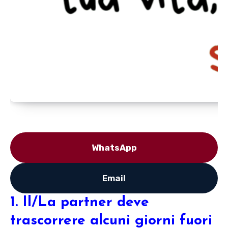
WhatsApp
Email
1. Il/La partner deve
trascorrere alcuni giorni fuori